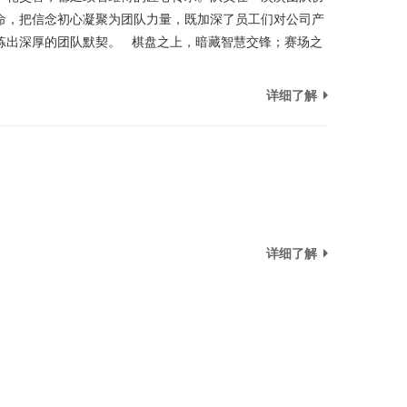
命，把信念初心凝聚为团队力量，既加深了员工们对公司产
炼出深厚的团队默契。 棋盘之上，暗藏智慧交锋；赛场之
详细了解
详细了解