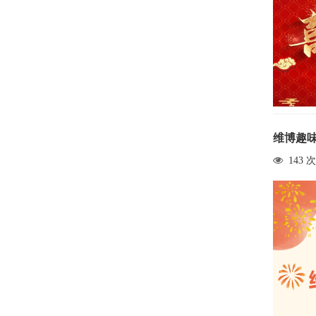
维博趣
143 