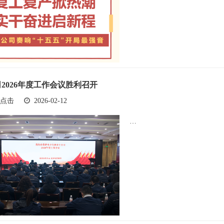
2026年度工作会议胜利召开
次点击
2026-02-12
…