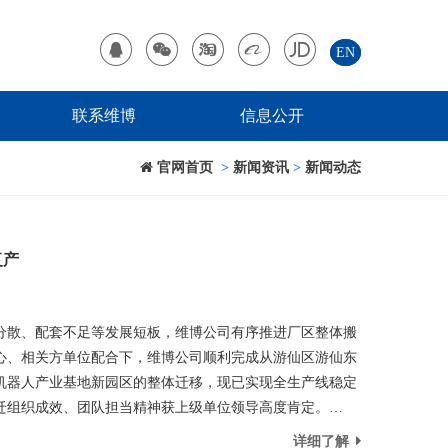
EN
联系维博
信息公开
官网首页
>
新闻资讯
>
新闻动态
复产
分散、配套不足等发展短板，维博公司有序推进厂区整体搬
心、相关方单位配合下，维博公司顺利完成从游仙区游仙东
镇机器人产业基地新园区的整体迁移，现已实现全生产线稳定
迁组织成效、团队担当精神获上级单位领导高度肯定。…
详细了解