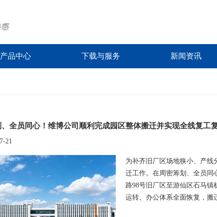
产品中心
下载与服务
新闻资讯
划、全员同心！维博公司顺利完成园区整体搬迁并实现全线复工
7-21
为补齐旧厂区场地狭小、产线
迁工作。在周密筹划、全员同
路98号旧厂区至游仙区石马
运转、办公体系全面恢复，搬