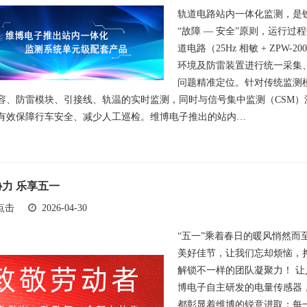
轨道电路站内一体化监测，是
“故障 — 安全”原则，运行
道电路（25Hz 相敏 + ZP
环境及防雷装置进行统一采集
问题精准定位。针对传统监测
容、防雷模块、引接线、轨温的实时监测，同时与信号集中监测（CSM
有效保障行车安全、减少人工巡检。维博电子推出的站内…
协力 乐享五一
次点击
2026-04-30
“五一”乘着春日的暖风悄然
美好佳节，让我们忘却烦恼，
解锁不一样的团队凝聚力！ 
博电子自主研发的电量传感器
都彰显着维博的锐意进取；每