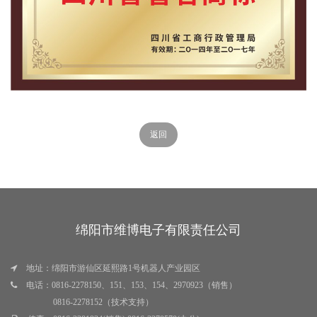
返回
绵阳市维博电子有限责任公司
地址：绵阳市游仙区延熙路1号机器人产业园区
电话：0816-2278150、151、153、154、2970923（销售）
0816-2278152（技术支持）