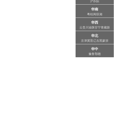
沪苏皖
华南
粤桂‌闽琼湘
华西
云贵川渝陕甘宁青藏新
华北
京津冀晋辽吉黑蒙浙
华中
豫‌鲁‌鄂‌赣